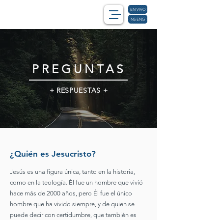
EN VIVO
NS ENG
PREGUNTAS
+ RESPUESTAS +
¿Quién es Jesucristo?
Jesús es una figura única, tanto en la historia,
como en la teología. Él fue un hombre que vivió
hace más de 2000 años, pero Él fue el único
hombre que ha vivido siempre, y de quien se
puede decir con certidumbre, que también es